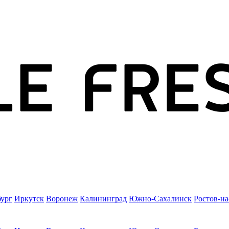
бург
Иркутск
Воронеж
Калининград
Южно-Сахалинск
Ростов-н