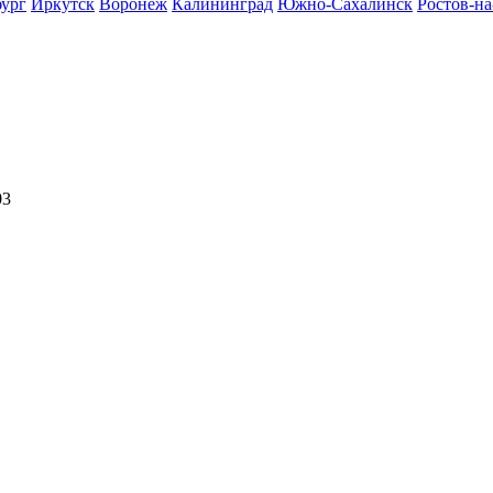
бург
Иркутск
Воронеж
Калининград
Южно-Сахалинск
Ростов-н
03